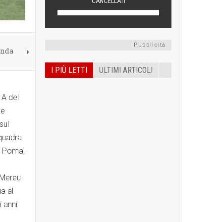
Pubblicità
onda
I PIÙ LETTI
ULTIMI ARTICOLI
 A del
ne
sul
squadra
y) Poma,
 Mereu
ia al
i anni