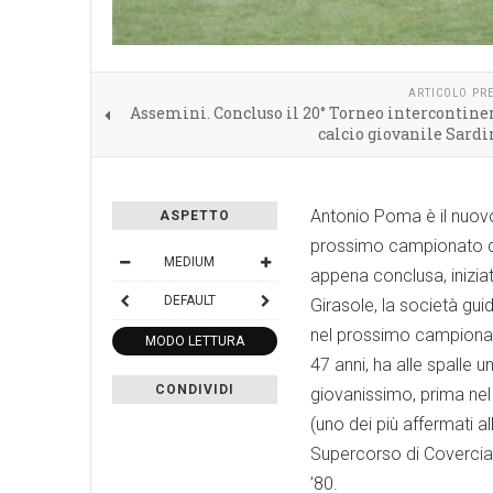
ARTICOLO PR
Assemini. Concluso il 20° Torneo intercontine
calcio giovanile Sardi
Antonio Poma è il nuovo 
ASPETTO
prossimo campionato di
MEDIUM
appena conclusa, iniziat
DEFAULT
Girasole, la società gu
nel prossimo campionato
MODO LETTURA
47 anni, ha alle spalle 
CONDIVIDI
giovanissimo, prima nel
(uno dei più affermati al
Supercorso di Coverciano
’80.