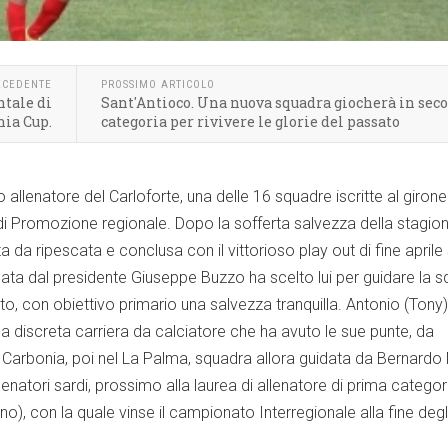
ECEDENTE
PROSSIMO ARTICOLO
ntale di
Sant'Antioco. Una nuova squadra giocherà in sec
nia Cup.
categoria per rivivere le glorie del passato
allenatore del Carloforte, una delle 16 squadre iscritte al girone
 Promozione regionale. Dopo la sofferta salvezza della stagio
a da ripescata e conclusa con il vittorioso play out di fine aprile 
idata dal presidente Giuseppe Buzzo ha scelto lui per guidare la 
, con obiettivo primario una salvezza tranquilla. Antonio (Ton
una discreta carriera da calciatore che ha avuto le sue punte, da
 Carbonia, poi nel La Palma, squadra allora guidata da Bernardo
lenatori sardi, prossimo alla laurea di allenatore di prima categor
), con la quale vinse il campionato Interregionale alla fine degl