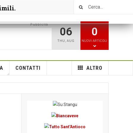
imili.
Pubbicità
06
0
THU
,
AUG
NUOVI ARTICOLI
A
CONTATTI
ALTRO